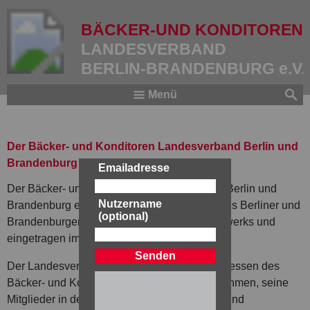
BÄCKER-UND KONDITOREN
LANDESVERBAND
BERLIN-BRANDENBURG e.V.
Menü
Der Bäcker- und Konditoren Landesverband Berlin und
Brandenburg e.V.
Emailadresse
Der Bäcker- und Konditoren Landesverband Berlin und
Nutzername
Brandenburg e.V. ist die Spitzenvertretung des Berliner und
(optional)
Brandenburger Bäcker- und Konditorenhandwerks und
eingetragen im Vereinsregister Berlin.
Der Landesverband hat die Aufgabe, die Interessen des
Bäcker- und Konditorenhandwerks wahrzunehmen, seine
Mitglieder in der Erfüllung ihrer gesetzlichen und