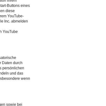
tion Ihrem
tart-Buttons eines
nen diese
ihrem YouTube-
le Inc. abmelden
ch YouTube
satorische
r Daten durch
s persönlichen
andeln und das
insbesondere wenn
agen sowie bei