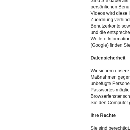
Sind Sie dabei als
persönlichen Benut
Videos wird diese 
Zuordnung verhinde
Benutzerkonto sow
und die entsprech
Weitere Informati
(Google) finden Sie
Datensicherheit
Wir sichern unsere
Maßnahmen gegen Ve
unbefugte Personen
Passwortes möglich
Browserfenster sc
Sie den Computer 
Ihre Rechte
Sie sind berechtig