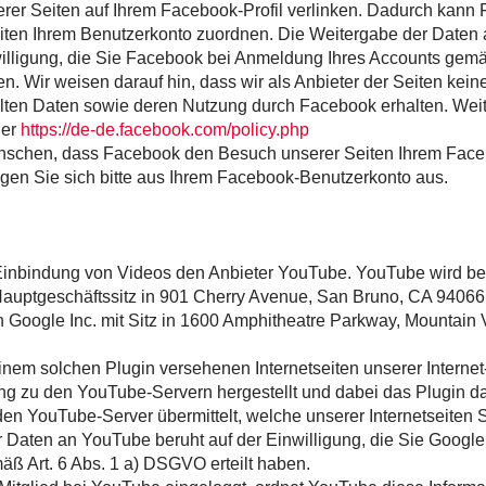
serer Seiten auf Ihrem Facebook-Profil verlinken. Dadurch kan
iten Ihrem Benutzerkonto zuordnen. Die Weitergabe der Daten
willigung, die Sie Facebook bei Anmeldung Ihres Accounts gemäß
n. Wir weisen darauf hin, dass wir als Anbieter der Seiten kei
telten Daten sowie deren Nutzung durch Facebook erhalten. Wei
ier
https://de-de.facebook.com/policy.php
nschen, dass Facebook den Besuch unserer Seiten Ihrem Fac
gen Sie sich bitte aus Ihrem Facebook-Benutzerkonto aus.
 Einbindung von Videos den Anbieter YouTube. YouTube wird be
auptgeschäftssitz in 901 Cherry Avenue, San Bruno, CA 9406
ch Google Inc. mit Sitz in 1600 Amphitheatre Parkway, Mountain
inem solchen Plugin versehenen Internetseiten unserer Internet
ng zu den YouTube-Servern hergestellt und dabei das Plugin dar
den YouTube-Server übermittelt, welche unserer Internetseiten 
 Daten an YouTube beruht auf der Einwilligung, die Sie Googl
äß Art. 6 Abs. 1 a) DSGVO erteilt haben.