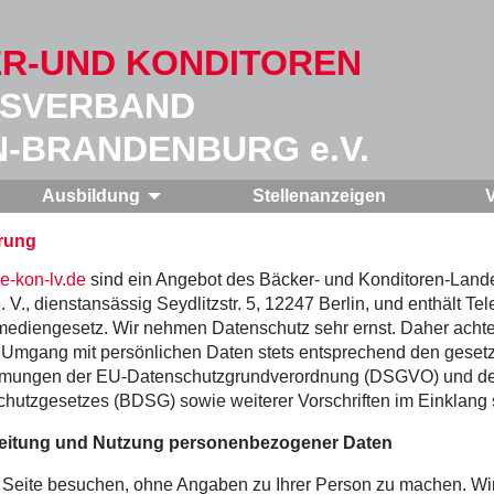
R-UND KONDITOREN
SVERBAND
N-BRANDENBURG e.V.
Ausbildung
Stellenanzeigen
rung
-kon-lv.de
sind ein Angebot des Bäcker- und Konditoren-Land
V., dienstansässig Seydlitzstr. 5, 12247 Berlin, und enthält T
mediengesetz. Wir nehmen Datenschutz sehr ernst. Daher achte
m Umgang mit persönlichen Daten stets entsprechend den gesetz
mungen der EU-Datenschutzgrundverordnung (DSGVO) und d
hutzgesetzes (BDSG) sowie weiterer Vorschriften im Einklang
eitung und Nutzung personenbezogener Daten
 Seite besuchen, ohne Angaben zu Ihrer Person zu machen. Wi