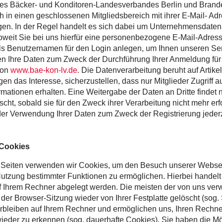
des Bäcker- und Konditoren-Landesverbandes Berlin und Brand
ich in einen geschlossenen Mitgliedsbereich mit ihrer E-Mail- A
gen. In der Regel handelt es sich dabei um Unternehmensdate
eit Sie bei uns hierfür eine personenbezogene E-Mail-Adresse
ls Benutzernamen für den Login anlegen, um Ihnen unseren Ser
en Ihre Daten zum Zweck der Durchführung Ihrer Anmeldung für
von
www.bae-kon-lv.de
. Die Datenverarbeitung beruht auf Artikel 
n das Interesse, sicherzustellen, dass nur Mitglieder Zugriff a
mationen erhalten. Eine Weitergabe der Daten an Dritte findet ni
ht, sobald sie für den Zweck ihrer Verarbeitung nicht mehr erfo
er Verwendung Ihrer Daten zum Zweck der Registrierung jederz
Cookies
Seiten verwenden wir Cookies, um den Besuch unserer Webseit
Nutzung bestimmter Funktionen zu ermöglichen. Hierbei handelt
uf Ihrem Rechner abgelegt werden. Die meisten der von uns ve
er Browser-Sitzung wieder von Ihrer Festplatte gelöscht (sog.
bleiben auf Ihrem Rechner und ermöglichen uns, Ihren Rechne
eder zu erkennen (sog. dauerhafte Cookies). Sie haben die Mög