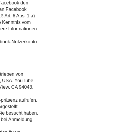
n Facebook den
 an Facebook
 Art. 6 Abs. 1 a)
ne Kenntnis vom
tere Informationen
ebook-Nutzerkonto
trieben von
6, USA. YouTube
 View, CA 94043,
-präsenz aufrufen,
gestellt.
Sie besucht haben.
e bei Anmeldung