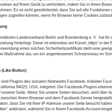
okies auf Ihrem Gerät zu verhindern, indem Sie in Ihrem Bro
ehmen. Es ist nicht gewährleistet, dass Sie auf alle Funktionen
en zugreifen können, wenn Ihr Browser keine Cookies zulässt
lung
nditoren-Landesverband Berlin und Brandenburg e. V. hat für
elung hinterlegt. Diese ist erkennbar am Kürzel „https“ in der
rwendung eines solchen Sicherheitszertifikats stellt eine geei
che Maßnahme dar, um ein angemessenes Schutzniveau im Si
 (Like-Button)
 sind Plugins des sozialen Netzwerks Facebook, Anbieter Face
alifornia 94025, USA, integriert. Die Facebook-Plugins erkenn
unserer Seite. Wenn Sie unsere Seiten besuchen, wird über da
 zwischen Ihrem Browser und dem Facebook-Server hergestellt
ation, dass Sie mit Ihrer IP-Adresse unsere Seite besucht habe
ton" anklicken, während Sie in Ihrem Facebook-Account eingel