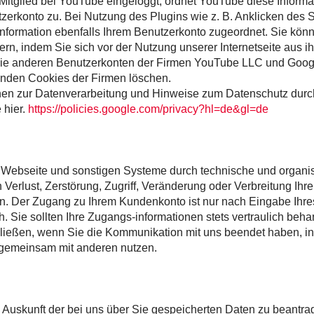
 Mitglied bei YouTube eingeloggt, ordnet YouTube diese Informa
zerkonto zu. Bei Nutzung des Plugins wie z. B. Anklicken des S
Information ebenfalls Ihrem Benutzerkonto zugeordnet. Sie kön
rn, indem Sie sich vor der Nutzung unserer Internetseite aus 
ie anderen Benutzerkonten der Firmen YouTube LLC und Goog
enden Cookies der Firmen löschen.
onen zur Datenverarbeitung und Hinweise zum Datenschutz dur
 hier.
https://policies.google.com/privacy?hl=de&gl=de
 Webseite und sonstigen Systeme durch technische und organi
rlust, Zerstörung, Zugriff, Veränderung oder Verbreitung Ihre
. Der Zugang zu Ihrem Kundenkonto ist nur nach Eingabe Ihre
. Sie sollten Ihre Zugangs-informationen stets vertraulich beh
hließen, wenn Sie die Kommunikation mit uns beendet haben, 
gemeinsam mit anderen nutzen.
t, Auskunft der bei uns über Sie gespeicherten Daten zu beantr