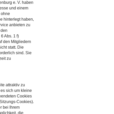
enburg e. V. haben
dresse und einem
n ohne
 hinterlegt haben,
vice anbieten zu
 den
6 Abs. 1 f)
uf den Mitgliedern
cht statt. Die
rderlich sind. Sie
eit zu
e attraktiv zu
 es sich um kleine
rwendeten Cookies
 Sitzungs-Cookies).
r bei Ihrem
lichkeit, die